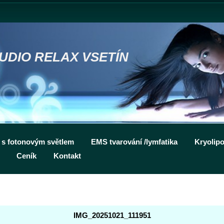
UDIO RELAX VSETÍN
o s fotonovým světlem
EMS tvarování /lymfatika
Kryolipo
Ceník
Kontakt
IMG_20251021_111951