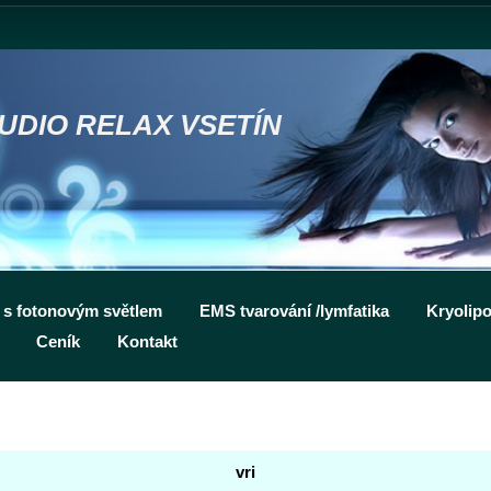
UDIO RELAX VSETÍN
o s fotonovým světlem
EMS tvarování /lymfatika
Kryolipo
Ceník
Kontakt
vri